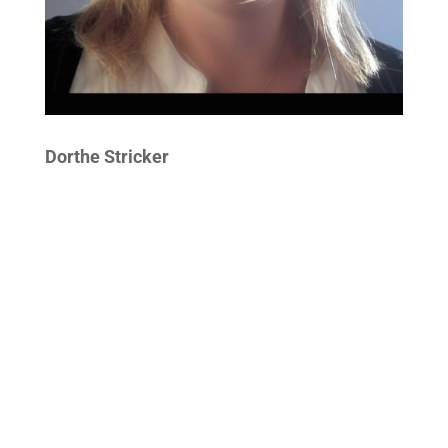
Dorthe Stricker
Administration
dorthe@stricker-service.dk
Bent Stricker
Kamstrupvej 67 | 4000 Roskilde