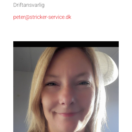
Driftansvarlig
peter@stricker-service.dk